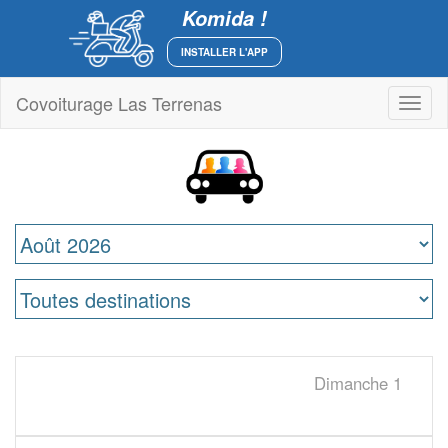
Komida !
INSTALLER L'APP
Covoiturage Las Terrenas
Toggl
naviga
Dimanche
1