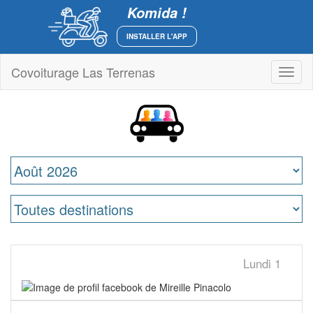
Komida !
INSTALLER L'APP
Covoiturage Las Terrenas
Toggl
naviga
Lundi
1